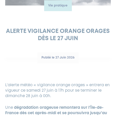
Vie pratique
FERMETURES EXCEPTIONNELLES
HABITAT
LA MAISON D’AGLAÉ
INFORMATIONS PRATIQUES
VIE ÉCONOMIQUE
ESPACE COMMERÇANTS
LE BUDGET
BUDGET PARTICIPATIF
PARTENAIRES SOCIAUX
ANNÉE ANDRÉ MALRAUX À GARCHES 2026-2027
FONDS CULTUREL DE L’ERMITAGE
CULTE
ENVIRONNEMENT ET BIODIVERSITÉ
PLAN GRAND FROID
COMMUNICATIONS ADMINISTRATIVES
GÉRER MES DÉCHETS
LES AIDES
MIEUX CONSOMMER
VOTRE MAIRIE
PARTENAIRES INSTITUTIONNELS
ANCIENS COMBATTANTS ET MÉMOIRE
DÉVELOPPEMENT DURABLE
ALERTE VIGILANCE ORANGE ORAGES
DÈS LE 27 JUIN
PANNEAUX D’AFFICHAGE LIBRE
EAU POTABLE ET ASSAINISSEMENT
INFORMATIONS PRATIQUES
SUBVENTIONS
GRÖBENZELL
ÉCONOMIES D’ÉNERGIE
DÉCLARATION DE CATASTROPHE NATURELLE
LE BEGM THÉTIS
Publié le 27 Juin 2026
UNE NAISSANCE, UN ARBRE
NOUVEAUX ARRIVANTS
PARCS ET SQUARES DE LA VILLE
L’alerte météo « vigilance orange orages » entrera en
LOCATION DE SALLES
vigueur ce samedi 27 juin à 17h pour se terminer le
DEMANDE D’ABATTAGE
dimanche 28 juin à 00h.
Une
dégradation orageuse remontera sur l’Île-de-
GESTION DU PATRIMOINE ARBORÉ
France dès cet après-midi et se poursuivra jusqu’au