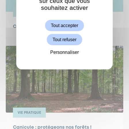
sur ceux que vous
souhaitez activer
ShareThis est désactivé.
VIE PRATIQUE
Autoriser
Tout accepter
Coupure d'eau en cours
Tout refuser
Personnaliser
VIE PRATIQUE
Canicule : protégeons nos forêts !