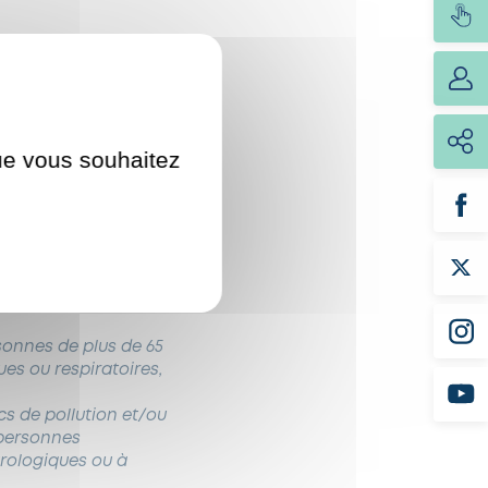
ssionel de santé.
que vous souhaitez
cal doit être adapté
tenses à l’intérieur
sonnes de plus de 65
es ou respiratoires,
s de pollution et/ou
 personnes
rologiques ou à