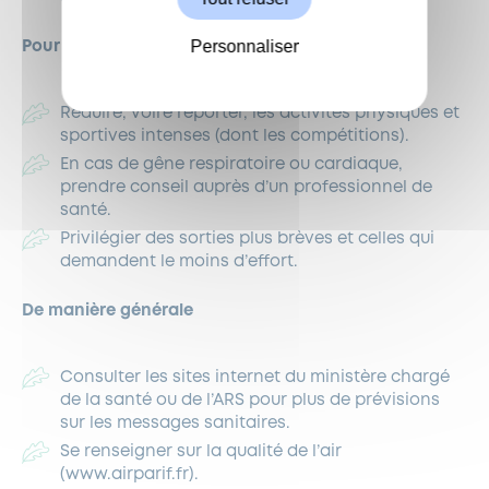
Personnaliser
Pour la population générale
Réduire, voire reporter, les activités physiques et
sportives intenses (dont les compétitions).
En cas de gêne respiratoire ou cardiaque,
prendre conseil auprès d’un professionnel de
santé.
Privilégier des sorties plus brèves et celles qui
demandent le moins d’effort.
De manière générale
Consulter les sites internet du ministère chargé
de la santé ou de l’ARS pour plus de prévisions
sur les messages sanitaires.
Se renseigner sur la qualité de l’air
(www.airparif.fr).