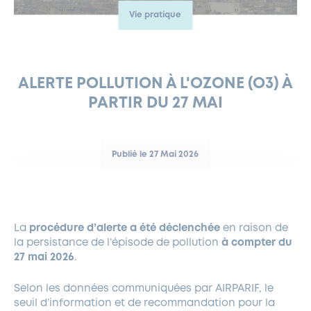
Vie pratique
FERMETURES EXCEPTIONNELLES
HABITAT
LA MAISON D’AGLAÉ
INFORMATIONS PRATIQUES
VIE ÉCONOMIQUE
ESPACE COMMERÇANTS
LE BUDGET
BUDGET PARTICIPATIF
PARTENAIRES SOCIAUX
ANNÉE ANDRÉ MALRAUX À GARCHES 2026-2027
FONDS CULTUREL DE L’ERMITAGE
CULTE
ENVIRONNEMENT ET BIODIVERSITÉ
PLAN GRAND FROID
COMMUNICATIONS ADMINISTRATIVES
GÉRER MES DÉCHETS
LES AIDES
MIEUX CONSOMMER
VOTRE MAIRIE
PARTENAIRES INSTITUTIONNELS
ANCIENS COMBATTANTS ET MÉMOIRE
DÉVELOPPEMENT DURABLE
ALERTE POLLUTION À L'OZONE (O3) À
PARTIR DU 27 MAI
PANNEAUX D’AFFICHAGE LIBRE
EAU POTABLE ET ASSAINISSEMENT
INFORMATIONS PRATIQUES
SUBVENTIONS
GRÖBENZELL
ÉCONOMIES D’ÉNERGIE
DÉCLARATION DE CATASTROPHE NATURELLE
LE BEGM THÉTIS
Publié le 27 Mai 2026
UNE NAISSANCE, UN ARBRE
NOUVEAUX ARRIVANTS
PARCS ET SQUARES DE LA VILLE
La
procédure d’alerte a été déclenchée
en raison de
LOCATION DE SALLES
la persistance de l’épisode de pollution
à compter du
DEMANDE D’ABATTAGE
27 mai 2026
.
Selon les données communiquées par AIRPARIF, le
GESTION DU PATRIMOINE ARBORÉ
seuil d’information et de recommandation pour la