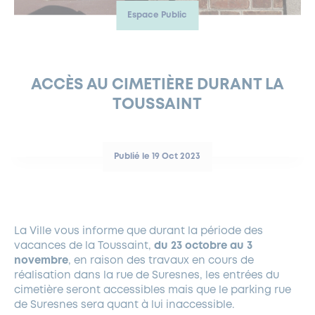
Espace Public
FERMETURES EXCEPTIONNELLES
HABITAT
LA MAISON D’AGLAÉ
INFORMATIONS PRATIQUES
VIE ÉCONOMIQUE
ESPACE COMMERÇANTS
LE BUDGET
BUDGET PARTICIPATIF
PARTENAIRES SOCIAUX
ANNÉE ANDRÉ MALRAUX À GARCHES 2026-2027
FONDS CULTUREL DE L’ERMITAGE
CULTE
ENVIRONNEMENT ET BIODIVERSITÉ
PLAN GRAND FROID
COMMUNICATIONS ADMINISTRATIVES
GÉRER MES DÉCHETS
LES AIDES
MIEUX CONSOMMER
VOTRE MAIRIE
PARTENAIRES INSTITUTIONNELS
ANCIENS COMBATTANTS ET MÉMOIRE
DÉVELOPPEMENT DURABLE
ACCÈS AU CIMETIÈRE DURANT LA
TOUSSAINT
PANNEAUX D’AFFICHAGE LIBRE
EAU POTABLE ET ASSAINISSEMENT
INFORMATIONS PRATIQUES
SUBVENTIONS
GRÖBENZELL
ÉCONOMIES D’ÉNERGIE
DÉCLARATION DE CATASTROPHE NATURELLE
LE BEGM THÉTIS
Publié le 19 Oct 2023
UNE NAISSANCE, UN ARBRE
NOUVEAUX ARRIVANTS
PARCS ET SQUARES DE LA VILLE
La Ville vous informe que durant la période des
LOCATION DE SALLES
vacances de la Toussaint,
du 23 octobre au 3
DEMANDE D’ABATTAGE
novembre
, en raison des travaux en cours de
réalisation dans la rue de Suresnes, les entrées du
cimetière seront accessibles mais que le parking rue
GESTION DU PATRIMOINE ARBORÉ
de Suresnes sera quant à lui inaccessible.