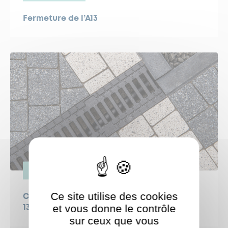
Fermeture de l’A13
ESPACE PUBLIC
Ce site utilise des cookies
Campagne de curage des avaloirs - dès le
et vous donne le contrôle
13 juillet
sur ceux que vous