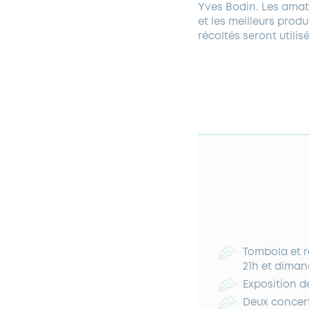
Yves Bodin. Les amate
et les meilleurs produ
récoltés seront utilis
Tombola et re
21h et dimanc
Exposition d
Deux concert