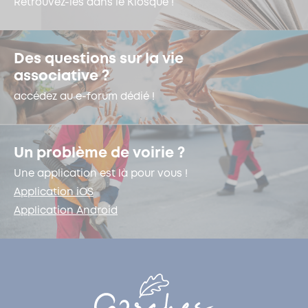
Retrouvez-les dans le Kiosque !
Des questions sur la vie
associative ?
accédez au e-forum dédié !
Un problème de voirie ?
Une application est là pour vous !
Application iOS
Application Android