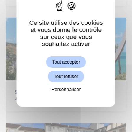
Ce site utilise des cookies
et vous donne le contrôle
sur ceux que vous
souhaitez activer
ShareThis est désactivé.
Autoriser
Tout accepter
Tout refuser
Personnaliser
Sortie à Étretat pour nos seniors
Jeudi 7 août 2026