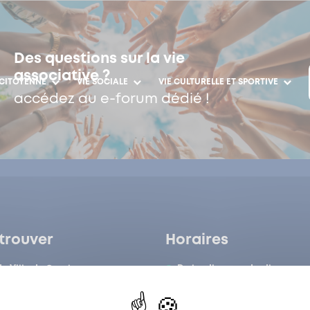
Des questions sur la vie
associative ?
 CITOYENNE
VIE SOCIALE
VIE CULTURELLE ET SPORTIVE
accédez au e-forum dédié !
trouver
Horaires
de Ville de Garches
Du lundi au vendredi :
de Ville de Garches
8h30-12h/13h-17h
 Claude Liard
Garches
Le samedi :