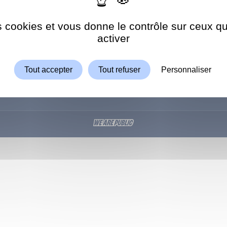
8h30-12h
5 66 66
es cookies et vous donne le contrôle sur ceux 
Autoriser
ShareThis est désactivé.
activer
Tout accepter
Tout refuser
Personnaliser
UE
CONSERVATOIRE
PISCINE
CONSEIL DÉPARTEME