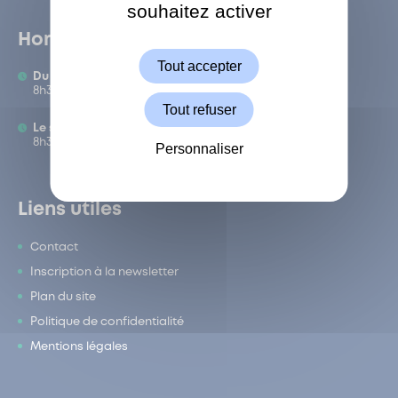
souhaitez activer
ShareThis est désactivé.
Autoriser
Horaires
Tout accepter
Du lundi au vendredi :
8h30-12h/13h-17h
Tout refuser
Le samedi :
8h30-12h
Personnaliser
Liens utiles
Contact
Inscription à la newsletter
Plan du site
Politique de confidentialité
Mentions légales