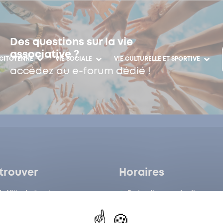
Des questions sur la vie
associative ?
 CITOYENNE
VIE SOCIALE
VIE CULTURELLE ET SPORTIVE
accédez au e-forum dédié !
trouver
Horaires
de Ville de Garches
Du lundi au vendredi :
de Ville de Garches
8h30-12h/13h-17h
 Claude Liard
Garches
Le samedi :