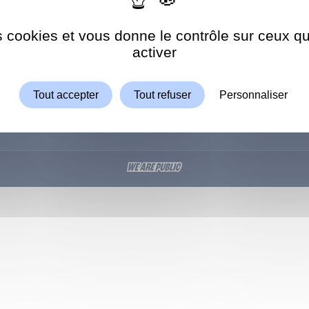
8h30-12h
5 66 66
es cookies et vous donne le contrôle sur ceux 
Autoriser
ShareThis est désactivé.
activer
Tout accepter
Tout refuser
Personnaliser
UE
CONSERVATOIRE
PISCINE
CONSEIL DÉPARTEME