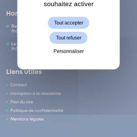
souhaitez activer
ShareThis est désactivé.
Autoriser
Horaires
Tout accepter
Du lundi au vendredi :
8h30-12h/13h-17h
Tout refuser
Le samedi :
8h30-12h
Personnaliser
Liens utiles
Contact
Inscription à la newsletter
Plan du site
Politique de confidentialité
Mentions légales