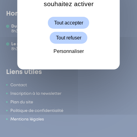
souhaitez activer
ShareThis est désactivé.
Autoriser
Horaires
Tout accepter
Du lundi au vendredi :
8h30-12h/13h-17h
Tout refuser
Le samedi :
8h30-12h
Personnaliser
Liens utiles
Contact
Inscription à la newsletter
Plan du site
Politique de confidentialité
Mentions légales