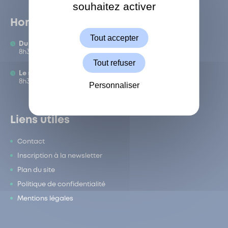
souhaitez activer
ShareThis est désactivé.
Autoriser
Horaires
Tout accepter
Du lundi au vendredi :
8h30-12h/13h-17h
Tout refuser
Le samedi :
8h30-12h
Personnaliser
Liens utiles
Contact
Inscription à la newsletter
Plan du site
Politique de confidentialité
Mentions légales