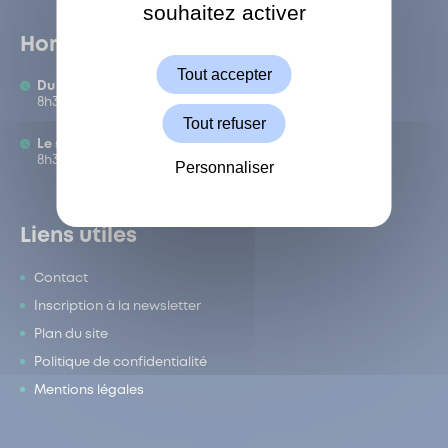
souhaitez activer
ShareThis est désactivé.
Autoriser
Horaires
Tout accepter
Du lundi au vendredi :
8h30-12h/13h-17h
Tout refuser
Le samedi :
8h30-12h
Personnaliser
Liens utiles
Contact
Inscription à la newsletter
Plan du site
Politique de confidentialité
Mentions légales