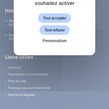
souhaitez activer
ShareThis est désactivé.
Autoriser
Horaires
Tout accepter
Du lundi au vendredi :
8h30-12h/13h-17h
Tout refuser
Le samedi :
8h30-12h
Personnaliser
Liens utiles
Contact
Inscription à la newsletter
Plan du site
Politique de confidentialité
Mentions légales