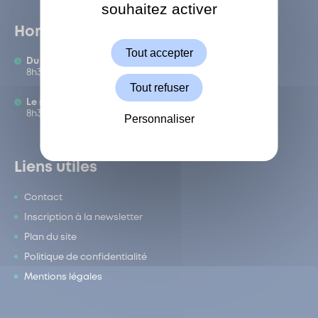
souhaitez activer
ShareThis est désactivé.
Autoriser
Horaires
Tout accepter
Du lundi au vendredi :
8h30-12h/13h-17h
Tout refuser
Le samedi :
8h30-12h
Personnaliser
Liens utiles
Contact
Inscription à la newsletter
Plan du site
Politique de confidentialité
Mentions légales