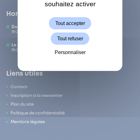
souhaitez activer
ShareThis est désactivé.
Autoriser
Horaires
Tout accepter
Du lundi au vendredi :
8h30-12h/13h-17h
Tout refuser
Le samedi :
8h30-12h
Personnaliser
Liens utiles
Contact
Inscription à la newsletter
Plan du site
Politique de confidentialité
Mentions légales