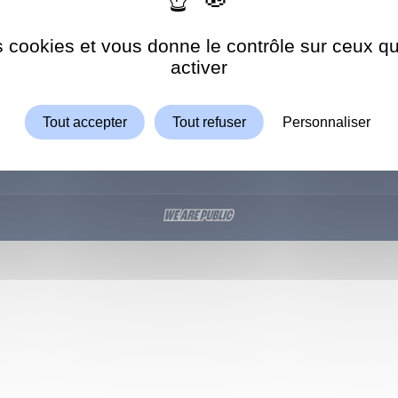
8h30-12h
5 66 66
es cookies et vous donne le contrôle sur ceux 
Autoriser
ShareThis est désactivé.
activer
Tout accepter
Tout refuser
Personnaliser
UE
CONSERVATOIRE
PISCINE
CONSEIL DÉPARTEME