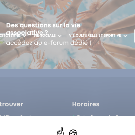
Des questions sur la vie
associative ?
 CITOYENNE
VIE SOCIALE
VIE CULTURELLE ET SPORTIVE
accédez au e-forum dédié !
trouver
Horaires
de Ville de Garches
Du lundi au vendredi :
de Ville de Garches
8h30-12h/13h-17h
 Claude Liard
Garches
Le samedi :