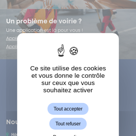
Un problème de voirie ?
Une application est là pour vous !
Application iOS
Application Android
Ce site utilise des cookies
et vous donne le contrôle
sur ceux que vous
souhaitez activer
ShareThis est désactivé.
Autoriser
Tout accepter
Nous trouver
Tout refuser
Hôtel de Ville de Garches