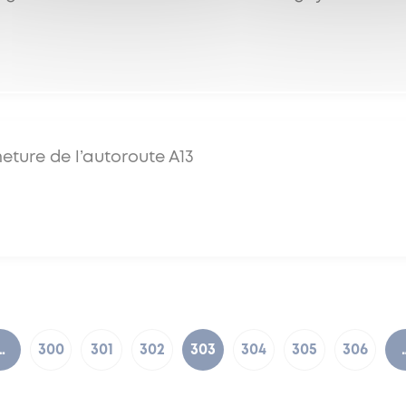
eture de l’autoroute A13
…
300
301
302
303
304
305
306