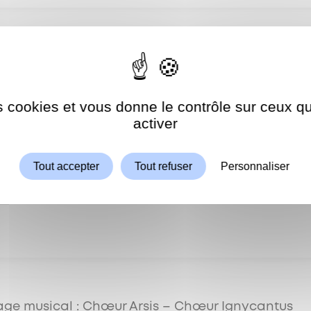
ert de Jazz
es cookies et vous donne le contrôle sur ceux 
Autoriser
ShareThis est désactivé.
activer
Tout accepter
Tout refuser
Personnaliser
eture exceptionnelle du Domaine national de Sa
ge musical : Chœur Arsis – Chœur Ignycantus