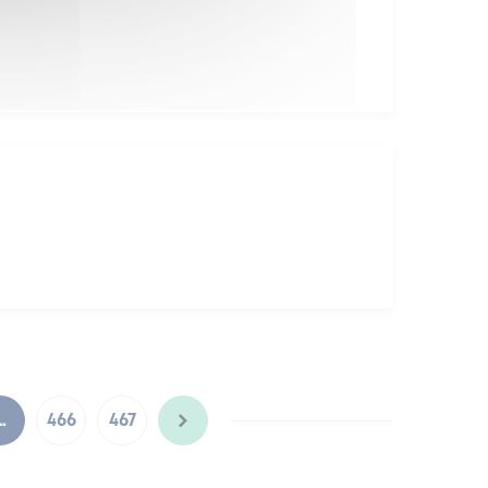
…
466
467