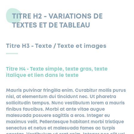
FERMETURES EXCEPTIONNELLES
HABITAT
LA MAISON D’AGLAÉ
INFORMATIONS PRATIQUES
VIE ÉCONOMIQUE
ESPACE COMMERÇANTS
LE BUDGET
BUDGET PARTICIPATIF
PARTENAIRES SOCIAUX
ANNÉE ANDRÉ MALRAUX À GARCHES 2026-2027
FONDS CULTUREL DE L’ERMITAGE
CULTE
TITRE H2 - VARIATIONS DE
ENVIRONNEMENT ET BIODIVERSITÉ
PLAN GRAND FROID
TEXTES ET DE TABLEAU
COMMUNICATIONS ADMINISTRATIVES
GÉRER MES DÉCHETS
LES AIDES
MIEUX CONSOMMER
VOTRE MAIRIE
PARTENAIRES INSTITUTIONNELS
ANCIENS COMBATTANTS ET MÉMOIRE
DÉVELOPPEMENT DURABLE
PANNEAUX D’AFFICHAGE LIBRE
Titre H3 - Texte / Texte et images
EAU POTABLE ET ASSAINISSEMENT
INFORMATIONS PRATIQUES
SUBVENTIONS
GRÖBENZELL
ÉCONOMIES D’ÉNERGIE
DÉCLARATION DE CATASTROPHE NATURELLE
LE BEGM THÉTIS
Titre H4 - Texte simple, texte gras, texte
UNE NAISSANCE, UN ARBRE
italique et lien dans le texte
NOUVEAUX ARRIVANTS
PARCS ET SQUARES DE LA VILLE
Mauris pulvinar fringilla enim. Curabitur mollis purus
nisl, at elementum dui tincidunt nec. Ut pharetra
LOCATION DE SALLES
sollicitudin tempus. Nunc vestibulum lorem a mauris
DEMANDE D’ABATTAGE
finibus faucibus. Morbi at ante vitae augue
malesuada posuere sagittis a eros. Integer eu
maximus velit. Pellentesque habitant morbi tristique
GESTION DU PATRIMOINE ARBORÉ
senectus et netus et malesuada fames ac turpis