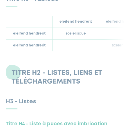
el
eifend hendrerit
eleifend hend
eleifend hendrerit
scelerisque
eleifend hendrerit
scelerisq
TITRE H2 - LISTES, LIENS ET
TÉLÉCHARGEMENTS
H3 - Listes
Titre H4 - Liste à puces avec imbrication