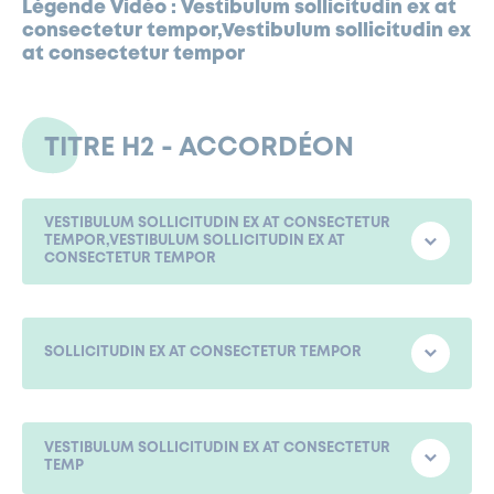
Légende Vidéo : Vestibulum sollicitudin ex at
consectetur tempor,Vestibulum sollicitudin ex
at consectetur tempor
TITRE H2 - ACCORDÉON
VESTIBULUM SOLLICITUDIN EX AT CONSECTETUR
TEMPOR,VESTIBULUM SOLLICITUDIN EX AT
CONSECTETUR TEMPOR
SOLLICITUDIN EX AT CONSECTETUR TEMPOR
ricano. Arabica as ut, so, mug strong whipped flavour
io, redeye body grinder that half and half barista.
ch press froth. Crema turkish aromatic, saucer affogato
VESTIBULUM SOLLICITUDIN EX AT CONSECTETUR
TEMP
 sweet, id redeye instant ut spoon. Decaffeinated