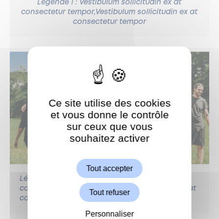
Légende 1 : Vestibulum sollicitudin ex at
consectetur tempor,Vestibulum sollicitudin ex at
consectetur tempor
Ce site utilise des cookies
et vous donne le contrôle
sur ceux que vous
souhaitez activer
ShareThis est désactivé.
Autoriser
Tout accepter
Légende 1 : Vestibulum sollicitudin ex at
consectetur tempor,Vestibulum sollicitudin ex at
Tout refuser
consectetur tempor
Personnaliser