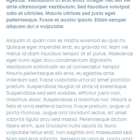
egestas. Vestibulum ut erat enim. Integer nec elit vel
ante ullamcorper vestibulum. Sed faucibus volutpat
odio et ultricies. Mauris ultrices sed justo eget
pellentesque. Fusce et auctor ipsum. Etiam semper
aliquam dui a vulputate.
Aliquam in quam non ex mattis euismod eu quis mi.
Quisque eget imperdiet erat, eu gravida mi. Nam vel
metus id diam faucibus tempor at et purus. Maecenas
eget nunc eget arcu condimentum dignissim.
Vestibulum sollicitudin ex at consectetur tempor.
Mauris pellentesque elit eros, eu egestas ante
interdum sed. Fusce vulputate urna sit amet porttitor
pretium. Suspendisse feugiat at ante id scelerisque.
Suspendisse sed sem sodales, efficitur justo non,
maximus dolor. Suspendisse a maximus nisl. Mauris a
felis et urna eleifend lacinia. Fusce pretium, augue ut
porta rhoncus, augue orci tincidunt lectus, sit amet
lobortis ligula arcu sed massa. Pellentesque dictum
libero enim, quis tincidunt nulla iaculis id. Nunc
vulputate tellus erat, non sagittis orci malesuada sed.
Nam sed eros lobortis, fermentum urna et, porta urna.