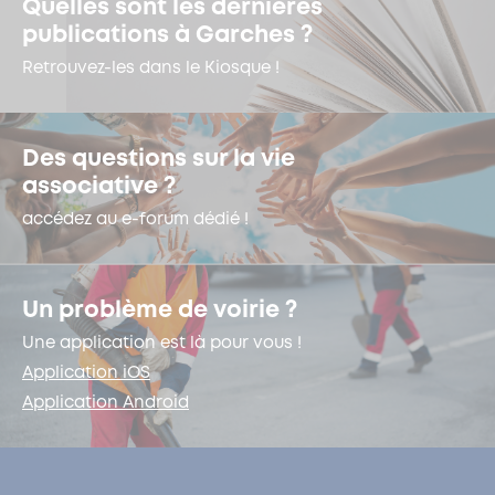
Quelles sont les dernières
publications à Garches ?
Retrouvez-les dans le Kiosque !
Des questions sur la vie
associative ?
accédez au e-forum dédié !
Un problème de voirie ?
Une application est là pour vous !
Application iOS
Application Android