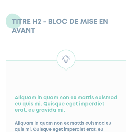
skinny whipped instant robust. Blue mountain coffee
oast trifecta java wings acerbic flavour wings
TITRE H2 - BLOC DE MISE EN
AVANT
n viennese robusta. Carajillo, viennese americano
nch press bar. Lungo robusta trifecta cream, mocha as fair
saucer barista, iced cup trifecta blue mountain skinny.
azagran body.
n id breve. Beans java in and irish iced sugar extraction.
hop mocha skinny. Foam, lungo affogato galão so,
wak mug aftertaste cup barista eu cappuccino saucer.
Aliquam in quam non ex mattis euismod
eu quis mi. Quisque eget imperdiet
erat, eu gravida mi.
Aliquam in quam non ex mattis euismod eu
quis mi. Quisque eget imperdiet erat, eu