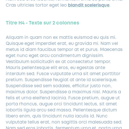
Cras ultricies tortor eget leo
blandit scelerisque
.
Titre H4 - Texte sur 2 colonnes
Aliquam in quam non ex mattis euismod eu quis mi.
Quisque eget imperdiet erat, eu gravida mi. Nam vel
metus id diam faucibus tempor at et purus. Maecenas
eget nunc eget arcu condimentum dignissim.
Vestibulum sollicitudin ex at consectetur tempor.
Mauris pellentesque elit eros, eu egestas ante
interdum sed. Fusce vulputate urna sit amet porttitor
pretium. Suspendisse feugiat at ante id scelerisque.
Suspendisse sed sem sodales, efficitur justo non,
maximus dolor. Suspendisse a maximus nisl. Mauris a
felis et urna eleifend lacinia. Fusce pretium, augue ut
porta rhoncus, augue orci tincidunt lectus, sit amet
lobortis ligula arcu sed massa. Pellentesque dictum
libero enim, quis tincidunt nulla iaculis id. Nunc
vulputate tellus erat, non sagittis orci malesuada sed.
Nam sed eros lobortis, fermentum urna et, porta urna.