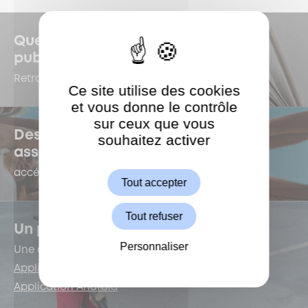
Quelles sont les dernières
publications à Garches ?
Retrouvez-les dans le Kiosque !
Ce site utilise des cookies
et vous donne le contrôle
sur ceux que vous
Des questions sur la vie
souhaitez activer
ShareThis est désactivé.
associative ?
Autoriser
accédez au e-forum dédié !
Tout accepter
Tout refuser
Un problème de voirie ?
Personnaliser
Une application est là pour vous !
Application iOS
Application Android