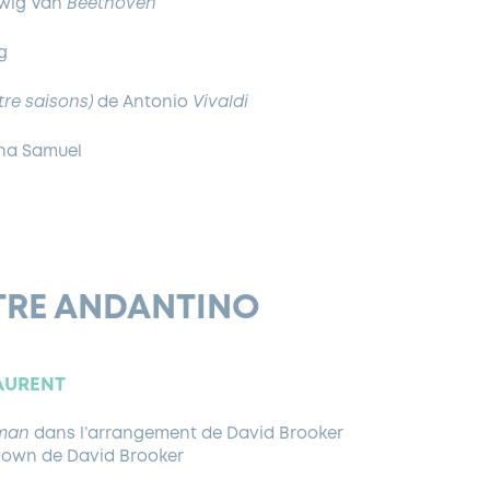
wig Van
Beethoven
g
tre saisons)
de Antonio
Vivaldi
na Samuel
RE ANDANTINO
LAURENT
aman
dans l’arrangement de David Brooker
own de David Brooker