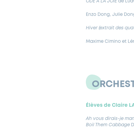
ODE A LA JOIE
de Lud
Enzo Dong, Julie Don
Hiver (extrait des qua
Maxime Cimino et Lé
ORCHEST
Él
è
ves de Claire 
Ah vous dirais-je m
Boil Them Cabbage
D