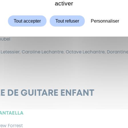
 DE FLÛTE À BEC
ShareThis est désactivé.
activer
LAURENT
Tout accepter
Tout refuser
Personnaliser
stoldi
oubel
s Letessier, Caroline Lechantre, Octave Lechantre, Dorantine
E DE GUITARE ENFANT
SANTAELLA
ew Forrest