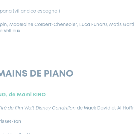
na (villancico espagnol)
repin, Madelaine Colbert-Chenebier, Luca Funaru, Matis Gart
 Vellieux
MAINS DE PIANO
NG, de Mami KINO
ir
é
du film Walt Disney Cendrillon
de Mack David et Al Hof
isset-Tan