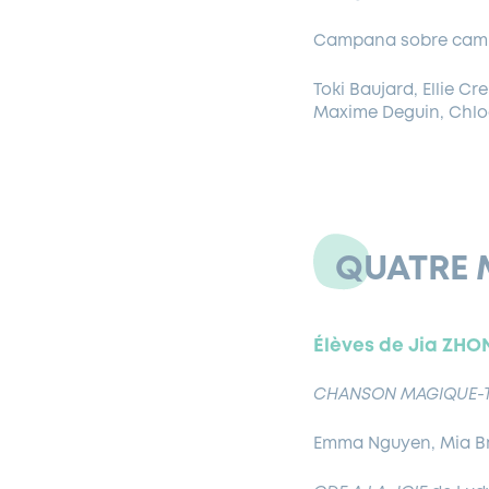
Campana sobre campa
Toki Baujard, Ellie C
Maxime Deguin, Chloé
QUATRE 
Él
è
ves de Jia ZHO
CHANSON MAGIQUE-T
Emma Nguyen, Mia Br