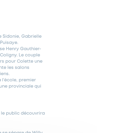
e Sidonie, Gabrielle
Puisaye.
use Henry Gauthier-
n-Coligny. Le couple
ors pour Colette une
nte les salons
iens.
 l’école, premier
une provinciale qui
, le public découvrira
e se sépare de Willy.