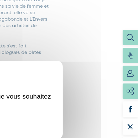
ns sa vie de femme et
rant, elle va se
Vagabonde et L’Envers
 des artistes de
e s’est fait
Dialogues de bêtes
que vous souhaitez
e Belgique.
ésidente le 1er