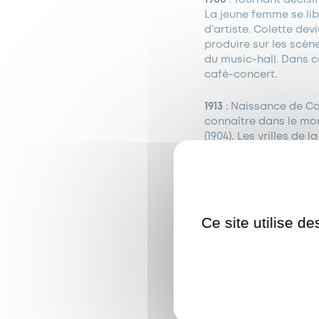
La jeune femme se lib
d’artiste. Colette de
produire sur les scèn
du music-hall. Dans c
café-concert.
1913
: Naissance de Co
connaître dans le mo
(1904), Les vrilles de 
1923
: Parution du prem
1928
: Elle est promue 
Ce site utilise d
1935
: Colette est élue
1936
: Elle est promu
1945
: A l’unanimité, C
octobre 1949.