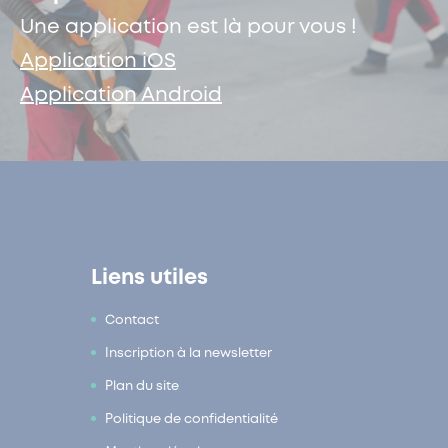
Une application est là pour vous !
Application iOS
Application Android
Liens utiles
Contact
Inscription à la newsletter
Plan du site
Politique de confidentialité