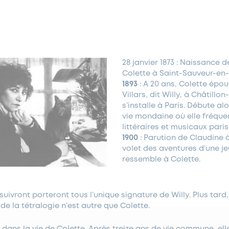
28 janvier 1873 : Naissance d
Colette à Saint-Sauveur-en-
1893
: A 20 ans, Colette épo
Villars, dit Willy, à Châtillo
s’installe à Paris. Débute al
vie mondaine où elle fréque
littéraires et musicaux paris
1900
: Parution de Claudine à
volet des aventures d’une je
ressemble à Colette.
suivront porteront tous l’unique signature de Willy. Plus tard
 de la tétralogie n’est autre que Colette.
 dans la vie de Colette. Après treize ans de vie commune, ell