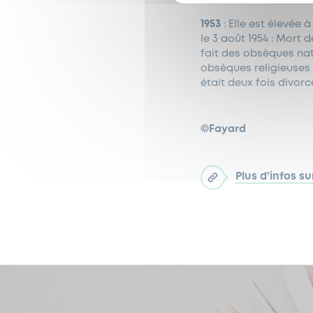
1953
: Elle est élevée 
le 3 août 1954 : Mort
fait des obsèques nat
obsèques religieuses à
était deux fois divorc
©Fayard
Plus d’infos s