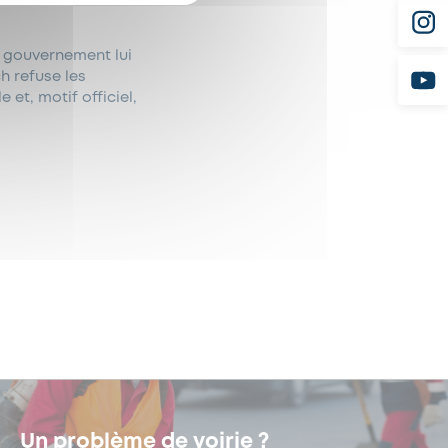
e gouvernement lui
h refuse les
et, motif officiel,
Un problème de voirie ?