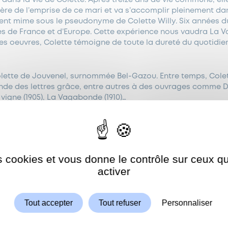
ère de l’emprise de ce mari et va s’accomplir pleinement da
vient mime sous le pseudonyme de Colette Willy. Six années du
es de France et d’Europe. Cette expérience nous vaudra La 
es oeuvres, Colette témoigne de toute la dureté du quotidien
lette de Jouvenel, surnommée Bel-Gazou. Entre temps, Colett
nde des lettres grâce, entre autres à des ouvrages comme 
la vigne (1905), La Vagabonde (1910)…
ier livre signé Colette, Le Blé en herbe.
officier de la légion d’honneur.
es cookies et vous donne le contrôle sur ceux 
Autoriser
ShareThis est désactivé.
 à l’Académie royale de langue et de littérature françaises d
activer
e commandeur de la Légion d’honneur.
Tout accepter
Tout refuser
Personnaliser
olette est élue à l’Académie Goncourt. Elle en deviendra la pr