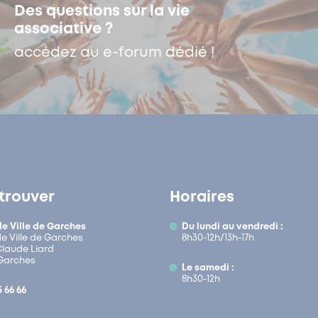
Des questions sur la vie
associative ?
accédez au e-forum dédié !
trouver
Horaires
de Ville de Garches
Du lundi au vendredi :
de Ville de Garches
8h30-12h/13h-17h
 Claude Liard
Garches
Le samedi :
8h30-12h
5 66 66