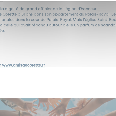
à la dignité de grand officier de la Légion d’honneur.
 de Colette à 81 ans dans son appartement du Palais-Royal. L
ionales dans la cour du Palais-Royal. Mais l’église Saint-Roc
 celle qui avait répandu autour d’elle un parfum de scandale 
ée.
ur www.amisdecolette.fr