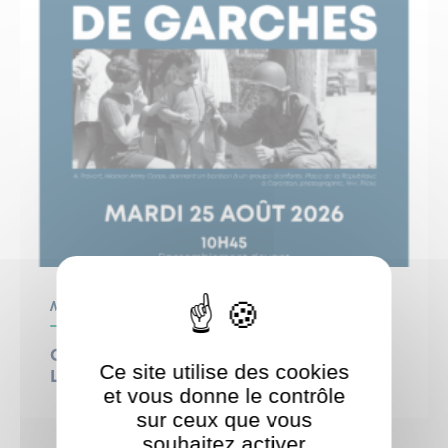
Mairie
Cérémonie commémorative –
Ce site utilise des cookies
Libération de Garches
et vous donne le contrôle
sur ceux que vous
souhaitez activer
ShareThis est désactivé.