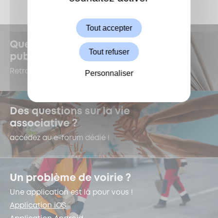
Autoriser
Tout accepter
Quelles sont les dernières
Tout refuser
publications à Garches ?
Retrouvez-les dans le Kiosque !
Personnaliser
Des questions sur la vie
associative ?
accédez au e-forum dédié !
Un problème de voirie ?
Une application est là pour vous !
Application iOS