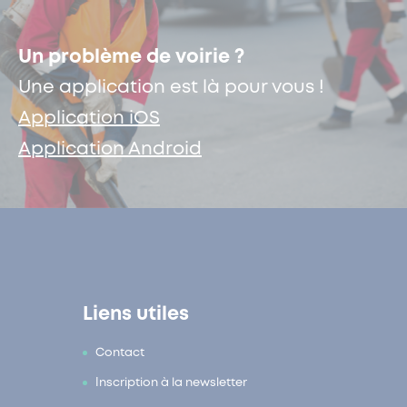
Un problème de voirie ?
Une application est là pour vous !
Application iOS
Application Android
Liens utiles
Contact
Inscription à la newsletter