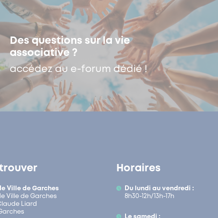
Des questions sur la vie
associative ?
accédez au e-forum dédié !
trouver
Horaires
de Ville de Garches
Du lundi au vendredi :
de Ville de Garches
8h30-12h/13h-17h
 Claude Liard
Garches
Le samedi :