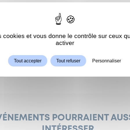
ches, proche de l’entrée du cimetière
es cookies et vous donne le contrôle sur ceux 
Autoriser
ShareThis est désactivé.
activer
Mairie de Garches
Tout accepter
Tout refuser
Personnaliser
rs@garches.fr
VÉNEMENTS POURRAIENT AUS
INTÉRESSER