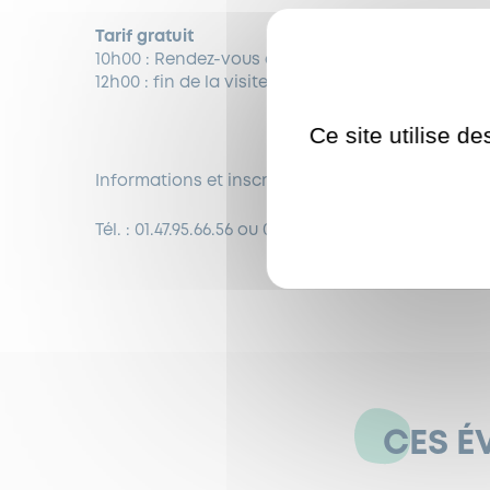
Tarif gratuit
10h00 : Rendez-vous au
61 rue de Suresnes à Gar
12h00 : fin de la visite
Ce site utilise d
Informations et inscriptions au Pôle Seniors – 
Tél. : 01.47.95.66.56
ou
01.47.95.66.58
ou
pole.senio
CES É