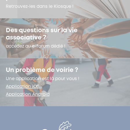
Retrouvez-les dans le Kiosque !
Des questions sur la vie
associative ?
accédez au e-forum dédié !
Un problème de voirie ?
Une application est là pour vous !
Application iOS
Application Android