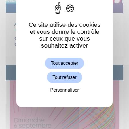
Ce site utilise des cookies
Associatif
et vous donne le contrôle
sur ceux que vous
Courons solidaire : 15ème édition de la
souhaitez activer
Course Enfants sans Cancer
ShareThis est désactivé.
Autoriser
Tout accepter
6
SEP
Tout refuser
Personnaliser