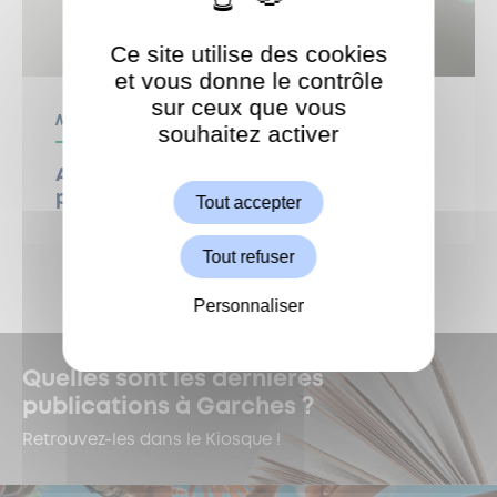
Ce site utilise des cookies
et vous donne le contrôle
sur ceux que vous
Médiathèque
souhaitez activer
ShareThis est désactivé.
Autoriser
Atelier créatif : broderie et aquarelle
pour un doux temps de création
Tout accepter
Tout refuser
Personnaliser
Quelles sont les dernières
publications à Garches ?
Retrouvez-les dans le Kiosque !