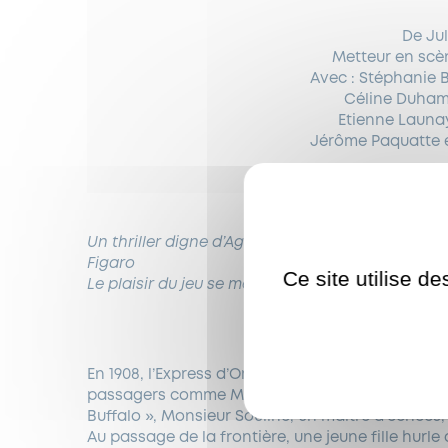
De Ju
Metteur en scèn
Avec : Stéphanie 
Céline Duhame
Etienne Launay
Jérôme Paquatte e
Un thriller digne d’Agatha Christie orchestré ma
Figaro
Ce site utilise d
Le plaisir du jeu se mêle à celui de l’enquête. Bra
En 1908, l’Express d’Orient quitte la Turquie. Le 
passagers comme Madame Mead, préceptrice ang
Buffalo », Monsieur Souline, un maître d’échecs,
Au passage de la frontière, une jeune fille hurl