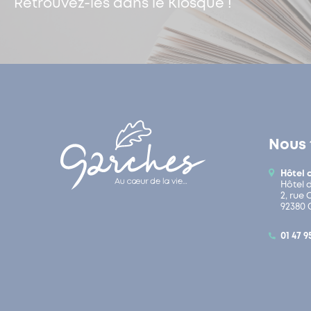
Retrouvez-les dans le Kiosque !
Nous 
Hôtel 
Hôtel 
2, rue
92380 
01 47 9