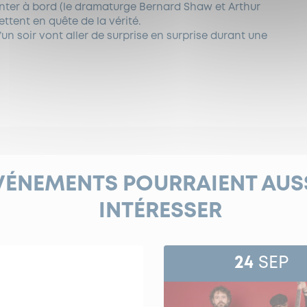
ter à bord (le dramaturge Bernard Shaw et Arthur
ttent en quête de la vérité.
un soir vont aller de surprise en surprise durant une
VÉNEMENTS POURRAIENT AUS
INTÉRESSER
24
SEP