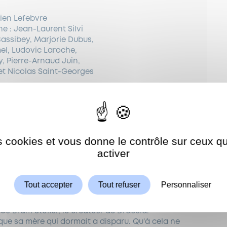
lien Lefebvre
e : Jean-Laurent Silvi
Bassibey, Marjorie Dubus,
l, Ludovic Laroche,
, Pierre-Arnaud Juin,
t Nicolas Saint-Georges
gistralement et servi par une troupe complice. Le
es cookies et vous donne le contrôle sur ceux 
vo! Le Parisien
Autoriser
ShareThis est désactivé.
activer
Tout accepter
Tout refuser
Personnaliser
personnel s’affaire pour satisfaire les exigences des
laise, Miss Cartmoor, « la Sarah Bernhardt de
 ou Bram Stoker, le créateur de Dracula.
e que sa mère qui dormait a disparu. Qu’à cela ne