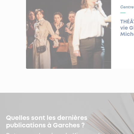
Centre
THÉÂT
vie G
Michè
Quelles sont les dernières
publications à Garches ?