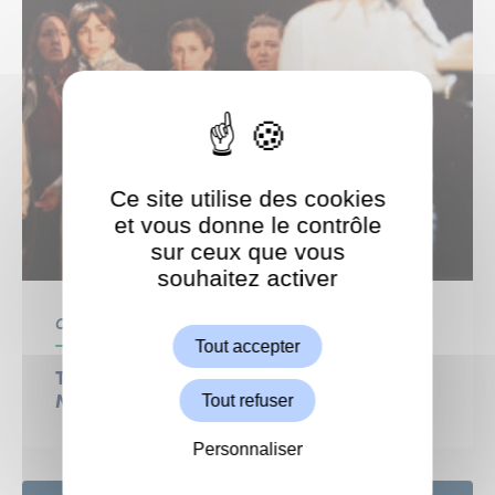
Ce site utilise des cookies
et vous donne le contrôle
sur ceux que vous
souhaitez activer
ShareThis est désactivé.
Autoriser
Centre Culturel
Culture
Tout accepter
THÉÂTRE : Le procès d’une vie Gisèle,
Tout refuser
Marie-Claire, Michèle… et les autres
Personnaliser