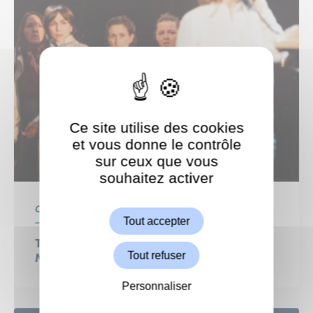
Ce site utilise des cookies
et vous donne le contrôle
sur ceux que vous
souhaitez activer
ShareThis est désactivé.
Autoriser
Centre Culturel
Culture
Tout accepter
THÉÂTRE : Le procès d’une vie Gisèle,
Tout refuser
Marie-Claire, Michèle… et les autres
Personnaliser