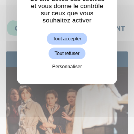
et vous donne le contrôle
sur ceux que vous
souhaitez activer
ShareThis est désactivé.
Autoriser
CES ÉVÉNEMENTS POURRAIENT
AUSSI VOUS INTÉRESSER
Tout accepter
Tout refuser
8
OCT
Personnaliser