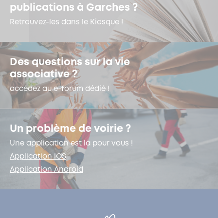
publications à Garches ?
Retrouvez-les dans le Kiosque !
Des questions sur la vie
associative ?
accédez au e-forum dédié !
Un problème de voirie ?
Une application est là pour vous !
Application iOS
Application Android