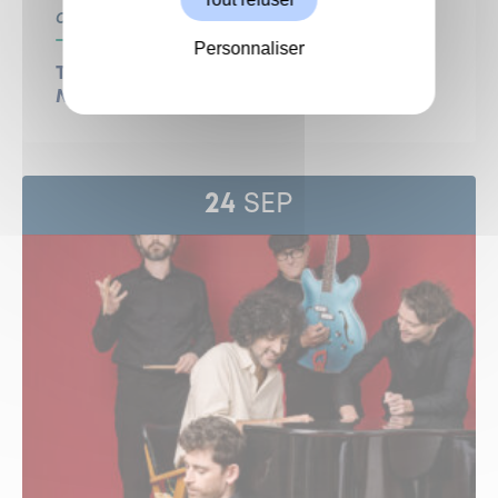
Centre Culturel
Culture
Personnaliser
THÉÂTRE : Le procès d’une vie Gisèle,
Marie-Claire, Michèle… et les autres
24
SEP