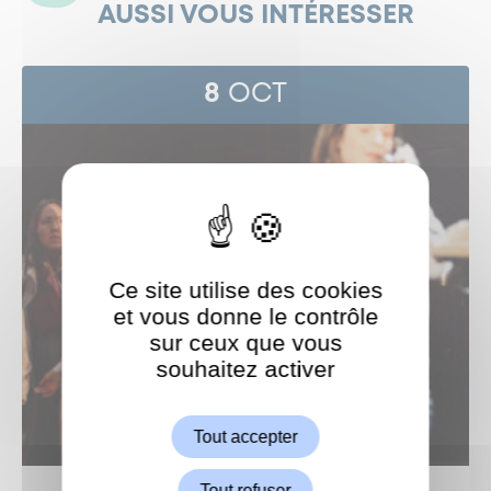
AUSSI VOUS INTÉRESSER
8
OCT
Ce site utilise des cookies
et vous donne le contrôle
sur ceux que vous
souhaitez activer
ShareThis est désactivé.
Autoriser
Tout accepter
Tout refuser