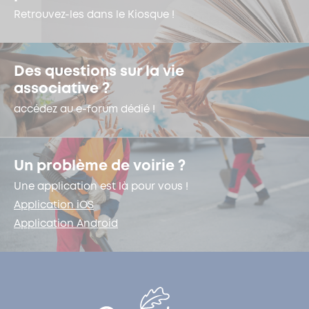
Retrouvez-les dans le Kiosque !
Des questions sur la vie
associative ?
accédez au e-forum dédié !
Un problème de voirie ?
Une application est là pour vous !
Application iOS
Application Android