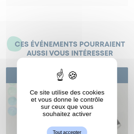
CES ÉVÉNEMENTS POURRAIENT
AUSSI VOUS INTÉRESSER
29
AOÛT
Ce site utilise des cookies
et vous donne le contrôle
sur ceux que vous
souhaitez activer
ShareThis est désactivé.
Autoriser
Tout accepter