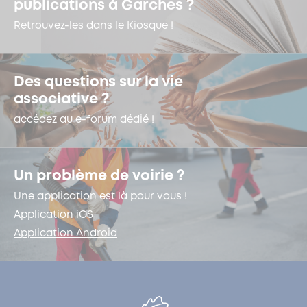
publications à Garches ?
Retrouvez-les dans le Kiosque !
Des questions sur la vie
associative ?
accédez au e-forum dédié !
Un problème de voirie ?
Une application est là pour vous !
Application iOS
Application Android