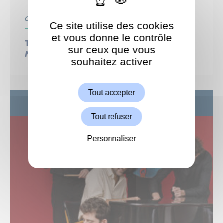
Centre Culturel
Culture
Ce site utilise des cookies
et vous donne le contrôle
THÉÂTRE : Le procès d’une vie Gisèle,
sur ceux que vous
Marie-Claire, Michèle… et les autres
souhaitez activer
ShareThis est désactivé.
Autoriser
Tout accepter
24
SEP
Tout refuser
Personnaliser