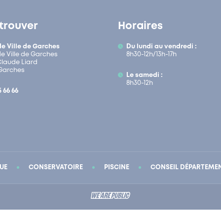
trouver
Horaires
de Ville de Garches
Du lundi au vendredi :
de Ville de Garches
8h30-12h/13h-17h
 Claude Liard
Garches
Le samedi :
8h30-12h
5 66 66
UE
CONSERVATOIRE
PISCINE
CONSEIL DÉPARTEME