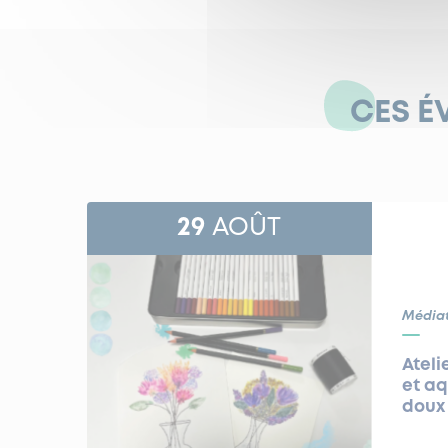
CES É
29
AOÛT
Média
Ateli
et aq
doux