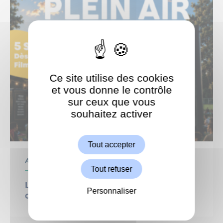
Ce site utilise des cookies
et vous donne le contrôle
sur ceux que vous
souhaitez activer
ShareThis est désactivé.
Autoriser
Tout accepter
Animation
Tout refuser
Le Grand Weekend : Cinéma en plein
Personnaliser
air