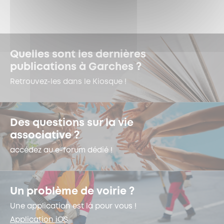
Quelles sont les dernières
publications à Garches ?
Retrouvez-les dans le Kiosque !
Des questions sur la vie
associative ?
accédez au e-forum dédié !
Un problème de voirie ?
Une application est là pour vous !
Application iOS