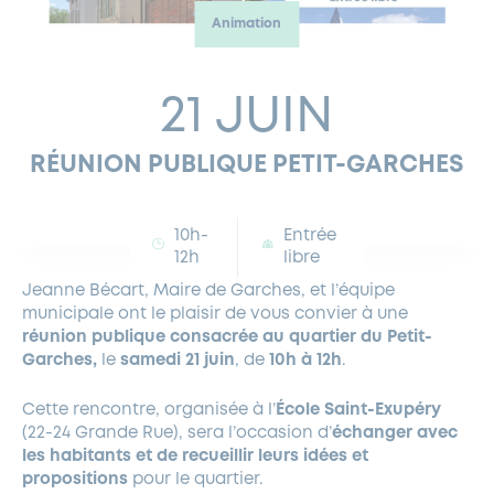
Animation
FERMETURES EXCEPTIONNELLES
HABITAT
LA MAISON D’AGLAÉ
INFORMATIONS PRATIQUES
VIE ÉCONOMIQUE
ESPACE COMMERÇANTS
LE BUDGET
BUDGET PARTICIPATIF
PARTENAIRES SOCIAUX
ANNÉE ANDRÉ MALRAUX À GARCHES 2026-2027
FONDS CULTUREL DE L’ERMITAGE
CULTE
ENVIRONNEMENT ET BIODIVERSITÉ
PLAN GRAND FROID
COMMUNICATIONS ADMINISTRATIVES
21 JUIN
GÉRER MES DÉCHETS
LES AIDES
MIEUX CONSOMMER
VOTRE MAIRIE
PARTENAIRES INSTITUTIONNELS
ANCIENS COMBATTANTS ET MÉMOIRE
DÉVELOPPEMENT DURABLE
RÉUNION PUBLIQUE PETIT-GARCHES
PANNEAUX D’AFFICHAGE LIBRE
EAU POTABLE ET ASSAINISSEMENT
INFORMATIONS PRATIQUES
SUBVENTIONS
GRÖBENZELL
ÉCONOMIES D’ÉNERGIE
10h-
Entrée
DÉCLARATION DE CATASTROPHE NATURELLE
LE BEGM THÉTIS
12h
libre
UNE NAISSANCE, UN ARBRE
Jeanne Bécart, Maire de Garches, et l’équipe
NOUVEAUX ARRIVANTS
municipale ont le plaisir de vous convier à une
PARCS ET SQUARES DE LA VILLE
réunion publique consacrée au quartier du Petit-
Garches,
le
samedi 21 juin
, de
10h à 12h
.
LOCATION DE SALLES
DEMANDE D’ABATTAGE
Cette rencontre, organisée à l’
École Saint-Exupéry
(22-24 Grande Rue), sera l’occasion d’
échanger avec
les habitants et de recueillir leurs idées et
GESTION DU PATRIMOINE ARBORÉ
propositions
pour le quartier.