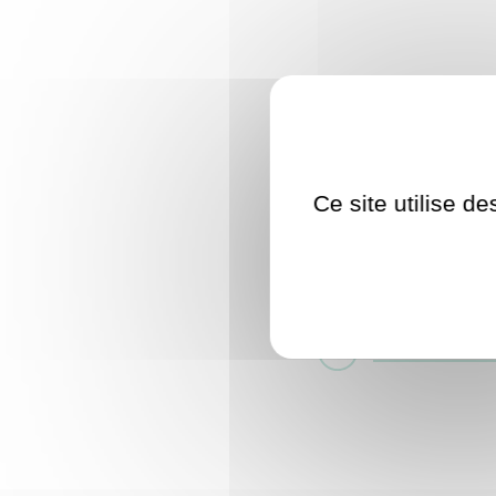
Les portes ouvert
auront lieu cette 
rencontre des pei
de découvrir leur 
Ce site utilise d
Consultez la li
Consultez le p