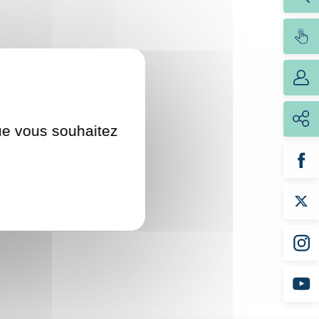
hes et Vaucresson,
venir à la
 vaucressonnais
et
k-end.
que vous souhaitez