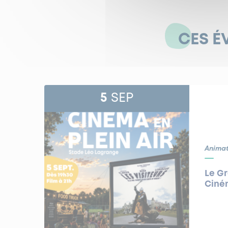
CES É
5
SEP
Animat
Le G
Ciném