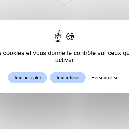
es des ateliers d’artistes, organisées par les Villes de Garc
année les 13 et 14 mai.
L’occasion pour les amateurs d’art de 
ntres, aquarellistes, sculpteurs et céramistes garchois et
univers et les coulisses de leurs ateliers, le temps d’un wee
es cookies et vous donne le contrôle sur ceux 
Autoriser
ShareThis est désactivé.
activer
Tout accepter
Tout refuser
Personnaliser
ste des artistes participants aux Ateliers d'artistes 2023
lan