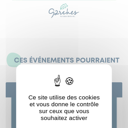
CES ÉVÉNEMENTS POURRAIENT
AUSSI VOUS INTÉRESSER
25
AOÛT
Ce site utilise des cookies
et vous donne le contrôle
sur ceux que vous
souhaitez activer
ShareThis est désactivé.
Autoriser