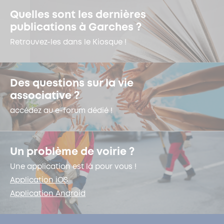
Quelles sont les dernières
publications à Garches ?
Retrouvez-les dans le Kiosque !
Des questions sur la vie
associative ?
accédez au e-forum dédié !
Un problème de voirie ?
Une application est là pour vous !
Application iOS
Application Android