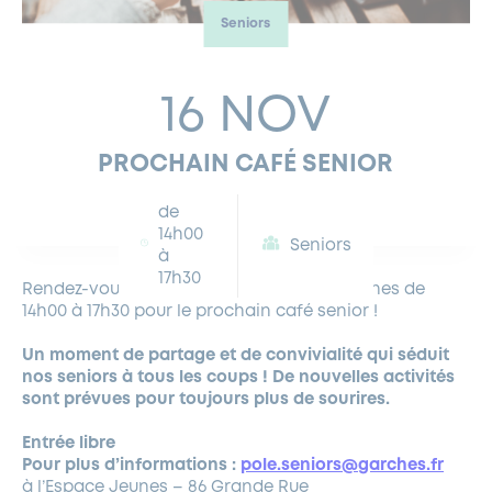
Seniors
FERMETURES EXCEPTIONNELLES
HABITAT
LA MAISON D’AGLAÉ
INFORMATIONS PRATIQUES
VIE ÉCONOMIQUE
ESPACE COMMERÇANTS
LE BUDGET
BUDGET PARTICIPATIF
PARTENAIRES SOCIAUX
ANNÉE ANDRÉ MALRAUX À GARCHES 2026-2027
FONDS CULTUREL DE L’ERMITAGE
CULTE
ENVIRONNEMENT ET BIODIVERSITÉ
PLAN GRAND FROID
COMMUNICATIONS ADMINISTRATIVES
16 NOV
GÉRER MES DÉCHETS
LES AIDES
MIEUX CONSOMMER
VOTRE MAIRIE
PARTENAIRES INSTITUTIONNELS
ANCIENS COMBATTANTS ET MÉMOIRE
DÉVELOPPEMENT DURABLE
PROCHAIN CAFÉ SENIOR
PANNEAUX D’AFFICHAGE LIBRE
EAU POTABLE ET ASSAINISSEMENT
INFORMATIONS PRATIQUES
SUBVENTIONS
GRÖBENZELL
ÉCONOMIES D’ÉNERGIE
de
14h00
DÉCLARATION DE CATASTROPHE NATURELLE
LE BEGM THÉTIS
Seniors
à
UNE NAISSANCE, UN ARBRE
17h30
Rendez-vous le 16 novembre à l’Espace jeunes de
NOUVEAUX ARRIVANTS
14h00 à 17h30 pour le prochain café senior !
PARCS ET SQUARES DE LA VILLE
Un moment de partage et de convivialité qui séduit
LOCATION DE SALLES
nos seniors à tous les coups ! De nouvelles activités
DEMANDE D’ABATTAGE
sont prévues pour toujours plus de sourires.
Entrée libre
GESTION DU PATRIMOINE ARBORÉ
Pour plus d’informations :
pole.seniors@garches.fr
à l’Espace Jeunes – 86 Grande Rue