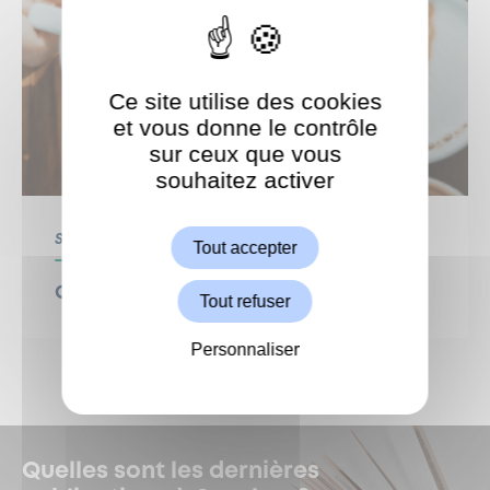
Ce site utilise des cookies
et vous donne le contrôle
sur ceux que vous
souhaitez activer
ShareThis est désactivé.
Autoriser
Seniors
Tout accepter
Café de l’Amitié
Tout refuser
Personnaliser
Quelles sont les dernières