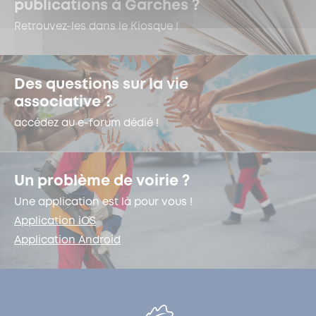
publications à Garches ?
Retrouvez-les dans le Kiosque !
Des questions sur la vie
associative ?
accédez au e-forum dédié !
Un problème de voirie ?
Une application est là pour vous !
Application iOS
Application Android