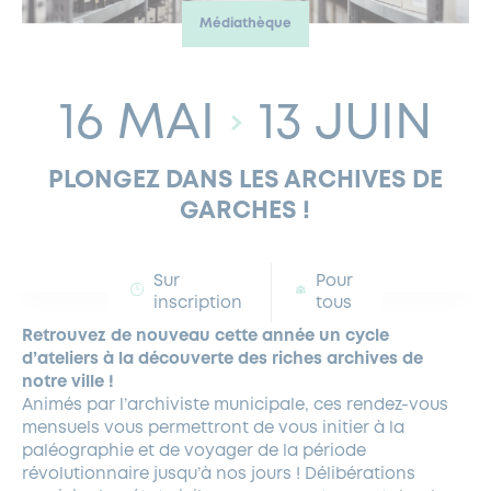
Médiathèque
FERMETURES EXCEPTIONNELLES
HABITAT
LA MAISON D’AGLAÉ
INFORMATIONS PRATIQUES
VIE ÉCONOMIQUE
ESPACE COMMERÇANTS
LE BUDGET
BUDGET PARTICIPATIF
PARTENAIRES SOCIAUX
ANNÉE ANDRÉ MALRAUX À GARCHES 2026-2027
FONDS CULTUREL DE L’ERMITAGE
CULTE
ENVIRONNEMENT ET BIODIVERSITÉ
PLAN GRAND FROID
COMMUNICATIONS ADMINISTRATIVES
GÉRER MES DÉCHETS
LES AIDES
MIEUX CONSOMMER
VOTRE MAIRIE
PARTENAIRES INSTITUTIONNELS
ANCIENS COMBATTANTS ET MÉMOIRE
16 MAI
13 JUIN
DÉVELOPPEMENT DURABLE
PANNEAUX D’AFFICHAGE LIBRE
EAU POTABLE ET ASSAINISSEMENT
INFORMATIONS PRATIQUES
SUBVENTIONS
GRÖBENZELL
PLONGEZ DANS LES ARCHIVES DE
ÉCONOMIES D’ÉNERGIE
GARCHES !
DÉCLARATION DE CATASTROPHE NATURELLE
LE BEGM THÉTIS
UNE NAISSANCE, UN ARBRE
Sur
Pour
NOUVEAUX ARRIVANTS
inscription
tous
PARCS ET SQUARES DE LA VILLE
Retrouvez de nouveau cette année un cycle
d’ateliers à la découverte des riches archives de
LOCATION DE SALLES
notre ville !
DEMANDE D’ABATTAGE
Animés par l’archiviste municipale, ces rendez-vous
mensuels vous permettront de vous initier à la
paléographie et de voyager de la période
GESTION DU PATRIMOINE ARBORÉ
révolutionnaire jusqu’à nos jours ! Délibérations