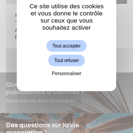
Ce site utilise des cookies
et vous donne le contrôle
Médiathèque
sur ceux que vous
souhaitez activer
ShareThis est désactivé.
Atelier créatif : broderie et aquarelle
Autoriser
pour un doux temps de création
Tout accepter
Tout refuser
Personnaliser
Quelles sont les dernières
publications à Garches ?
Retrouvez-les dans le Kiosque !
Des questions sur la vie