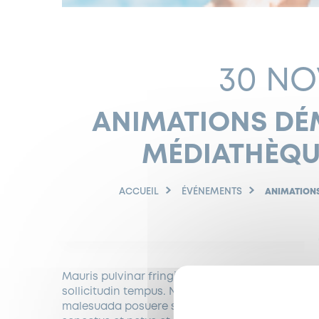
30 NO
ANIMATIONS DÉM
MÉDIATHÈQU
ACCUEIL
ÉVÉNEMENTS
ANIMATIONS
Mauris pulvinar fringilla enim. Curabitur mollis 
sollicitudin tempus. Nunc vestibulum lorem a ma
malesuada posuere sagittis a eros. Integer eu m