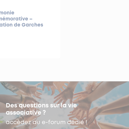
monie
émorative –
ration de Garches
Des questions sur la vie
associative ?
accédez au e-forum dédié !