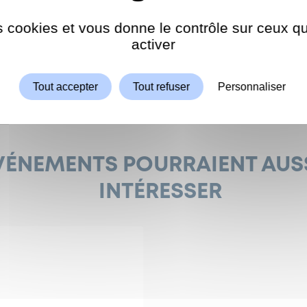
gestas. Vestibulum ut erat enim. Integer nec elit vel
at odio et ultricies. Mauris ultrices sed justo eget
es cookies et vous donne le contrôle sur ceux 
er aliquam dui a vulputate.
Autoriser
ShareThis est désactivé.
activer
Tout accepter
Tout refuser
Personnaliser
VÉNEMENTS POURRAIENT AUS
INTÉRESSER