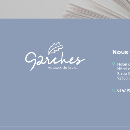
Nous 
Hôtel 
Hôtel 
2, rue
92380 
01 47 9