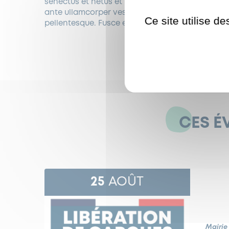
senectus et netus et malesuada fames ac turpis e
ante ullamcorper vestibulum. Sed faucibus volutp
Ce site utilise d
pellentesque. Fusce et auctor ipsum. Etiam semp
CES É
25
AOÛT
Mairie