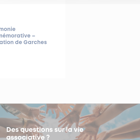
monie
émorative –
ration de Garches
Des questions sur la vie
associative ?