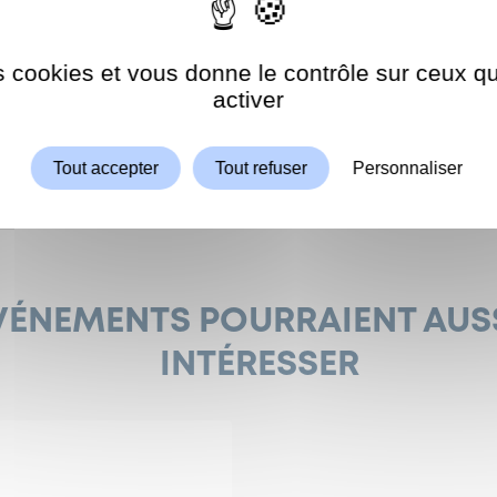
es se déroulera
jeudi 9 mars, à 19h30
au Centre Culturel Sid
s.
es cookies et vous donne le contrôle sur ceux 
Autoriser
ShareThis est désactivé.
activer
Tout accepter
Tout refuser
Personnaliser
VÉNEMENTS POURRAIENT AUS
INTÉRESSER