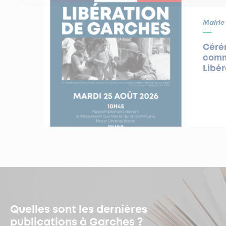
Mairie
Céré
comm
Libé
Quelles sont les dernières
publications à Garches ?