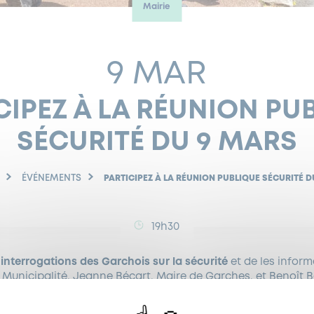
Mairie
9 MAR
CIPEZ À LA RÉUNION PU
SÉCURITÉ DU 9 MARS
ÉVÉNEMENTS
PARTICIPEZ À LA RÉUNION PUBLIQUE SÉCURITÉ 
19h30
x
interrogations des Garchois sur la sécurité
et de les informe
 Municipalité, Jeanne Bécart, Maire de Garches, et Benoît B
on-Sécurité, ont souhaité organiser une r
éunion publique su
e de Madame la Commissaire et de vos élus.