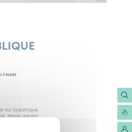
BLIQUE
DU 9 MARS
r sur la politique
as, Maire-adjoint
r le thème de la