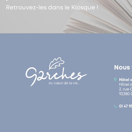
Retrouvez-les dans le Kiosque !
Nous 
Hôtel 
Hôtel 
2, rue
92380 
01 47 9