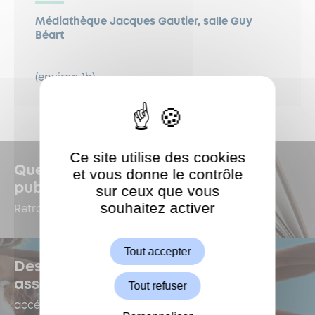
Médiathèque Jacques Gautier, salle Guy
Béart
(environ 1h)
Ce site utilise des cookies
Quelles sont les dernières
et vous donne le contrôle
publications à Garches ?
sur ceux que vous
souhaitez activer
ShareThis est désactivé.
Retrouvez-les dans le Kiosque !
Autoriser
Tout accepter
Des questions sur la vie
associative ?
Tout refuser
accédez au e-forum dédié !