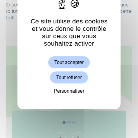
Ensemble, montrons que chaque geste compte dans
la
lutte contre la pollution
! Rejoignez-nous pour cette
belle action en faveur de notre
environnement
!
Ce site utilise des cookies
et vous donne le contrôle
sur ceux que vous
souhaitez activer
ShareThis est désactivé.
Autoriser
Tout accepter
Tout refuser
Personnaliser