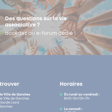
Des questions sur la vie
associative ?
accédez au e-forum dédié !
trouver
Horaires
de Ville de Garches
Du lundi au vendredi :
de Ville de Garches
8h30-12h/13h-17h
 Claude Liard
Garches
Le samedi :