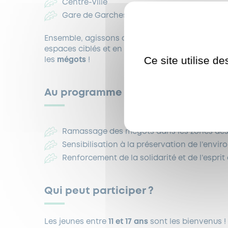
Centre-Ville
Gare de Garches
Ensemble, agissons concrètement pour la prése
espaces ciblés et en sensibilisant notre communa
Ce site utilise d
les
mégots
!
Au programme :
Ramassage des mégots dans les zones dé
Sensibilisation à la préservation de l’envi
Renforcement de la solidarité et de l’esprit
Qui peut participer ?
Les jeunes entre
11 et 17 ans
sont les bienvenus !