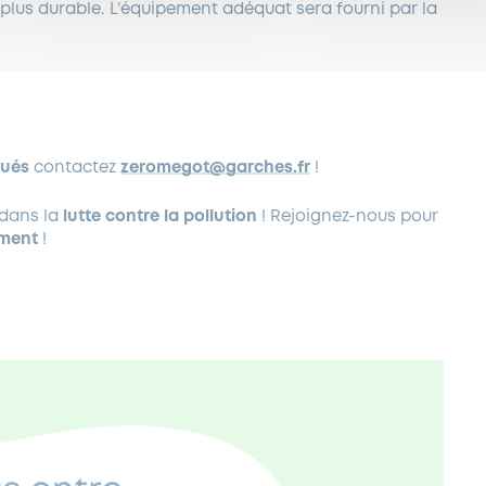
 plus durable. L’équipement adéquat sera fourni par la
oués
contactez
zeromegot@garches.fr
!
dans la
lutte contre la pollution
! Rejoignez-nous pour
ment
!