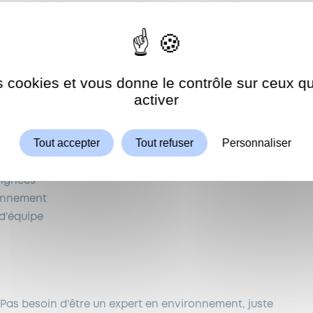
rvation de notre
environnement
en
nettoyant
ces
uté à l’importance de la lutte contre la pollution par
es cookies et vous donne le contrôle sur ceux 
Autoriser
ShareThis est désactivé.
activer
Tout accepter
Tout refuser
Personnaliser
signées
ronnement
 d’équipe
 Pas besoin d’être un expert en environnement, juste