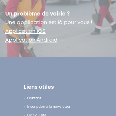
Un problème de voirie ?
Une application est là pour vous !
Application iOS
Application Android
Liens utiles
Contact
Inscription à la newsletter
Plan du site