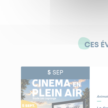
CES É
5
SEP
Animat