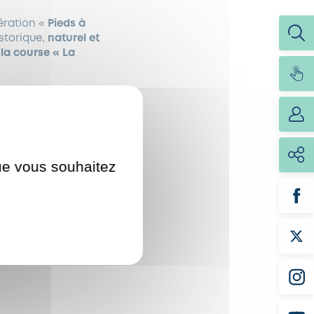
ération «
Pieds à
istorique,
naturel et
la course « La
manche du mois de
e et se stationner
que vous souhaitez
oters.
.02.90 pour toutes