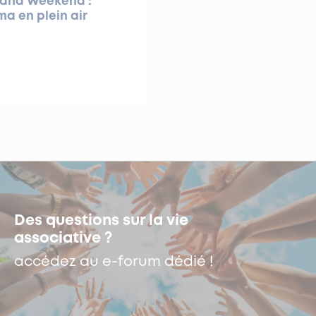
rand Weekend :
a en plein air
Des questions sur la vie
associative ?
accédez au e-forum dédié !