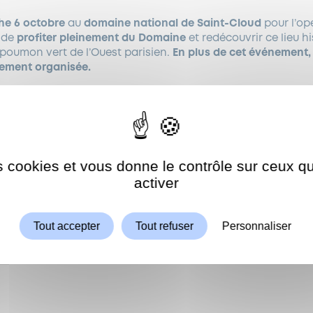
e 6 octobre
au
domaine national de Saint-Cloud
pour l’op
 de
profiter pleinement du Domaine
et redécouvrir ce lieu h
e poumon vert de l’Ouest parisien.
En plus de cet événement, 
lement organisée.
paux
seront donc
fermés à la circulation
chaque premier di
sser le cœur du Domaine aux promeneurs et aux sportifs.
 à la circulation, les véhicules pourront accéder au Domain
 plus proches des entrées.
es cookies et vous donne le contrôle sur ceux 
Autoriser
ShareThis est désactivé.
activer
stent effectifs
: 7 € pour les voitures, 4 € pour les motos/sco
du Domaine National de Saint-Cloud est joignable au 01.41.12
Tout accepter
Tout refuser
Personnaliser