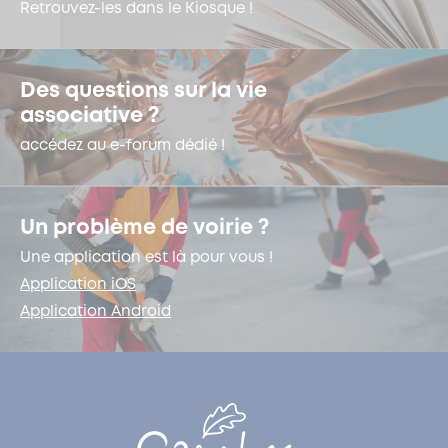
Retrouvez-les dans le Kiosque !
Des questions sur la vie
associative ?
accédez au e-forum dédié !
Un problème de voirie ?
Une application est là pour vous !
Application iOS
Application Android