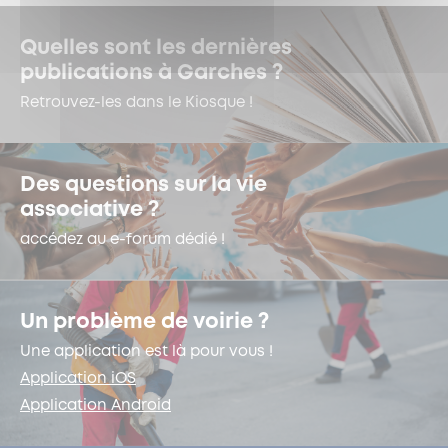
Quelles sont les dernières
publications à Garches ?
Retrouvez-les dans le Kiosque !
Des questions sur la vie
associative ?
accédez au e-forum dédié !
Un problème de voirie ?
Une application est là pour vous !
Application iOS
Application Android