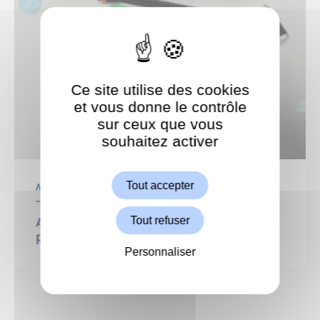
Ce site utilise des cookies
et vous donne le contrôle
sur ceux que vous
souhaitez activer
ShareThis est désactivé.
Autoriser
Tout accepter
Médiathèque
Tout refuser
Atelier créatif : broderie et aquarelle
pour un doux temps de création
Personnaliser